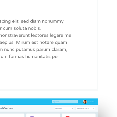
scing elit, sed diam nonummy
r cum soluta nobis.
monstraverunt lectores legere me
 saepius. Mirum est notare quam
uam nunc putamus parum claram,
arum formas humanitatis per