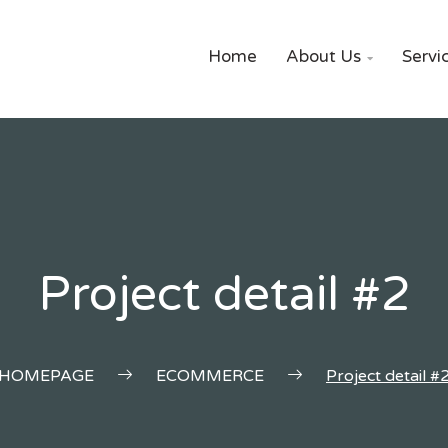
Home
About Us
Servi

Project detail #2
HOMEPAGE
ECOMMERCE
Project detail #