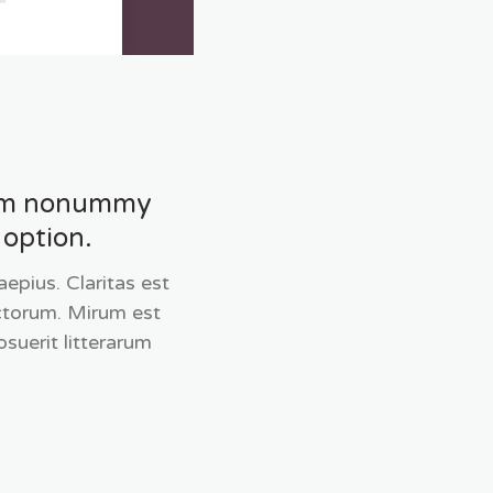
diam nonummy
 option.
epius. Claritas est
ctorum. Mirum est
suerit litterarum