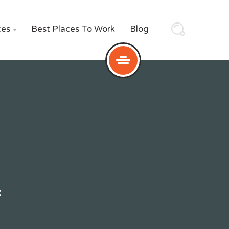
ces
Best Places To Work
Blog

2