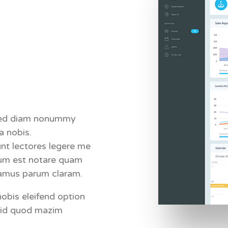
 sed diam nonummy
a nobis.
nt lectores legere me
irum est notare quam
tamus parum claram.
obis eleifend option
 id quod mazim