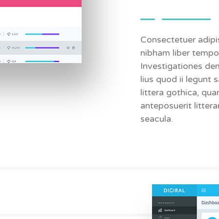
Consectetuer adipi
nibham liber tempo
Investigationes de
lius quod ii legunt
littera gothica, q
anteposuerit litter
seacula.