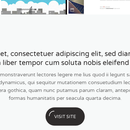
met, consectetuer adipiscing elit, sed 
liber tempor cum soluta nobis eleifend
monstraverunt lectores legere me lius quod ii legunt sa
dynamicus, qui sequitur mutationem consuetudium le
era gothica, quam nunc putamus parum claram, antepo
formas humanitatis per seacula quarta decima.
VISIT SITE